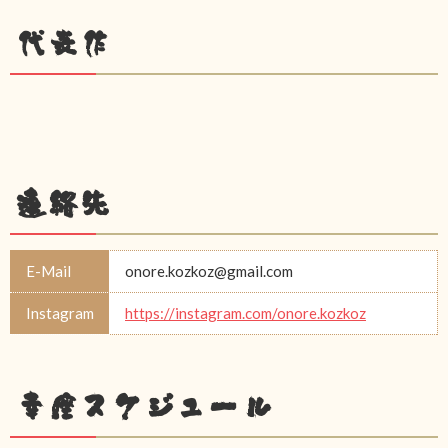
代表作
連絡先
E-Mail
onore.kozkoz@gmail.com
Instagram
https://instagram.com/onore.kozkoz
幸座スケジュール