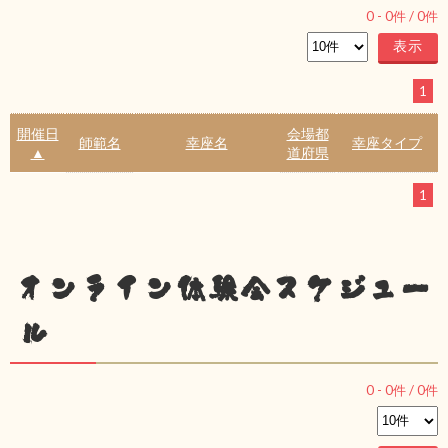
0
-
0
件 /
0
件
1
開催日
会場都
師範名
幸座名
幸座タイプ
▲
道府県
1
オンライン体験会スケジュー
ル
0
-
0
件 /
0
件