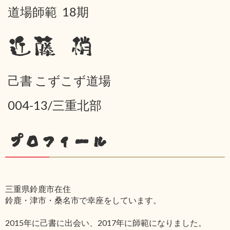
道場師範 18期
近藤 梢
己書 こずこず道場
004-13/三重北部
プロフィール
三重県鈴鹿市在住
鈴鹿・津市・桑名市で幸座をしています。
2015年に己書に出会い、2017年に師範になりました。