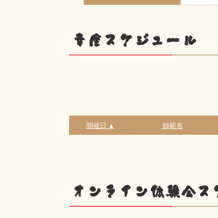
幸座スケジュール
開催日 ▲
師範名
オンライン体験会ス