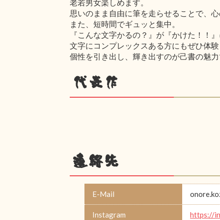
老若男女楽しめます。
思いのまま自由に筆を走らせることで、心の解
また、短時間でギュッと集中。
『こんな文字かるの？』が『かけた！！』
文字にコンプレックスある方にもぜひ体験
個性を引き出し、輝き出すのが己書の魅力
代表作
連絡先
E-Mail
onore.k
Instagram
https://