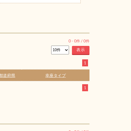
0
-
0
件 /
0
件
1
都道府県
幸座タイプ
1