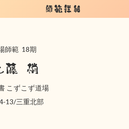
師範詳細
場師範 18期
近藤 梢
書 こずこず道場
04-13/三重北部