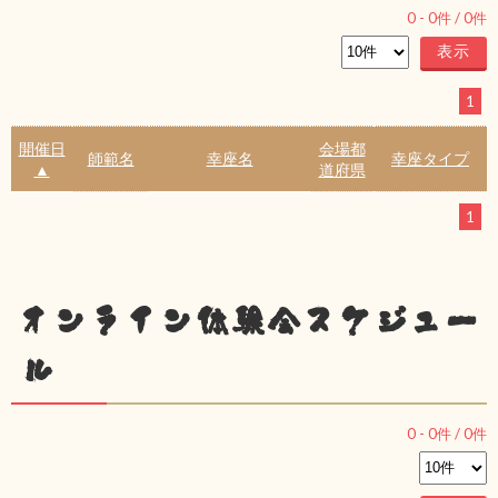
0
-
0
件 /
0
件
1
開催日
会場都
師範名
幸座名
幸座タイプ
▲
道府県
1
オンライン体験会スケジュー
ル
0
-
0
件 /
0
件