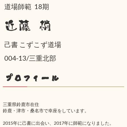
道場師範 18期
近藤 梢
己書 こずこず道場
004-13/三重北部
プロフィール
三重県鈴鹿市在住
鈴鹿・津市・桑名市で幸座をしています。
2015年に己書に出会い、2017年に師範になりました。