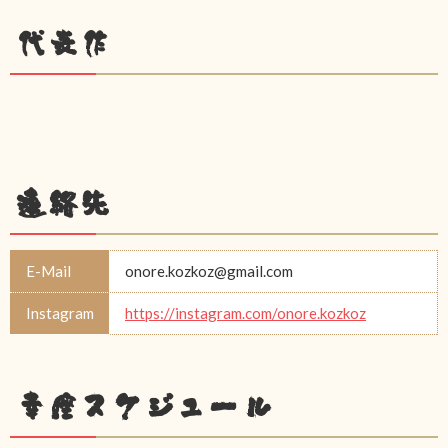
代表作
連絡先
E-Mail
onore.kozkoz@gmail.com
Instagram
https://instagram.com/onore.kozkoz
幸座スケジュール