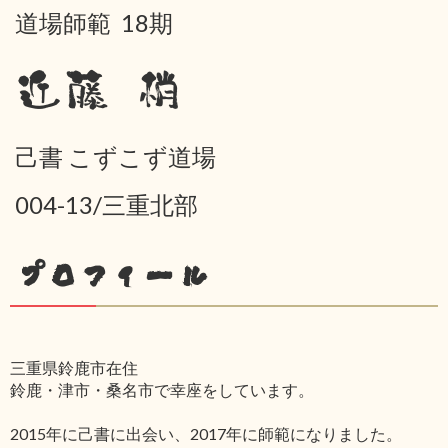
道場師範 18期
近藤 梢
己書 こずこず道場
004-13/三重北部
プロフィール
三重県鈴鹿市在住
鈴鹿・津市・桑名市で幸座をしています。
2015年に己書に出会い、2017年に師範になりました。