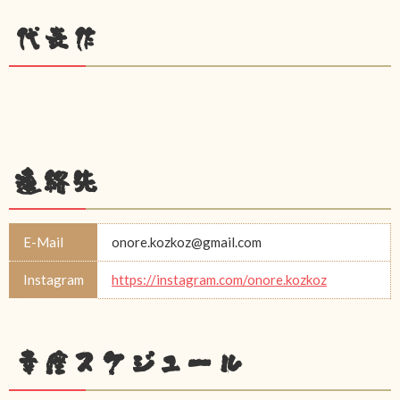
代表作
連絡先
E-Mail
onore.kozkoz@gmail.com
Instagram
https://instagram.com/onore.kozkoz
幸座スケジュール