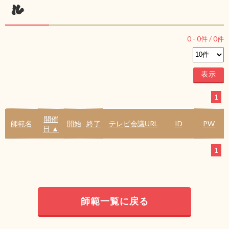
ル
0
-
0
件 /
0
件
1
開催
師範名
開始
終了
テレビ会議URL
ID
PW
日 ▲
1
師範一覧に戻る