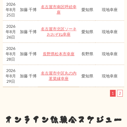
2026
名古屋市南区呼続幸
年8月
加藤 千博
愛知県
現地幸座
座
25日
2026
名古屋市北区ソーネ
年8月
加藤 千博
愛知県
現地幸座
おおぞね幸座
26日
2026
年8月
加藤 千博
長野県松本市幸座
長野県
現地幸座
28日
2026
名古屋市中区丸の内
年8月
加藤 千博
愛知県
現地幸座
茗菜縁幸座
29日
1
2
オンライン体験会スケジュー