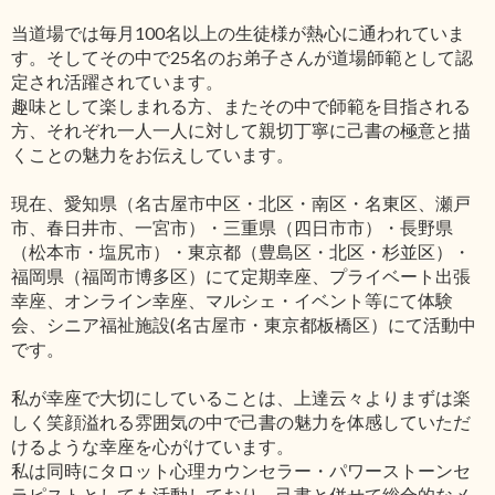
当道場では毎月100名以上の生徒様が熱心に通われていま
す。そしてその中で25名のお弟子さんが道場師範として認
定され活躍されています。
趣味として楽しまれる方、またその中で師範を目指される
方、それぞれ一人一人に対して親切丁寧に己書の極意と描
くことの魅力をお伝えしています。
現在、愛知県（名古屋市中区・北区・南区・名東区、瀬戸
市、春日井市、一宮市）・三重県（四日市市）・長野県
（松本市・塩尻市）・東京都（豊島区・北区・杉並区）・
福岡県（福岡市博多区）にて定期幸座、プライベート出張
幸座、オンライン幸座、マルシェ・イベント等にて体験
会、シニア福祉施設(名古屋市・東京都板橋区）にて活動中
です。
私が幸座で大切にしていることは、上達云々よりまずは楽
しく笑顔溢れる雰囲気の中で己書の魅力を体感していただ
けるような幸座を心がけています。
私は同時にタロット心理カウンセラー・パワーストーンセ
ラピストとしても活動しており、己書と併せて総合的なメ