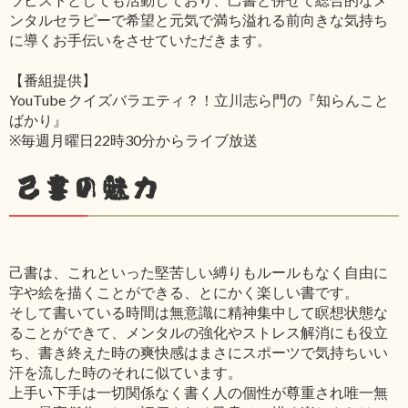
ンタルセラピーで希望と元気で満ち溢れる前向きな気持ち
に導くお手伝いをさせていただきます。
【番組提供】
YouTube クイズバラエティ？！立川志ら門の『知らんこと
ばかり』
※毎週月曜日22時30分からライブ放送
己書の魅力
己書は、これといった堅苦しい縛りもルールもなく自由に
字や絵を描くことができる、とにかく楽しい書です。
そして書いている時間は無意識に精神集中して瞑想状態な
ることができて、メンタルの強化やストレス解消にも役立
ち、書き終えた時の爽快感はまさにスポーツで気持ちいい
汗を流した時のそれに似ています。
上手い下手は一切関係なく書く人の個性が尊重され唯一無