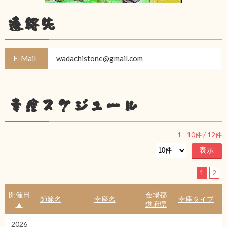
連絡先
E-Mail
wadachistone@gmail.com
幸座スケジュール
1
-
10
件 /
12
件
1
2
開催日
会場都
師範名
幸座名
幸座タイプ
▲
道府県
2026