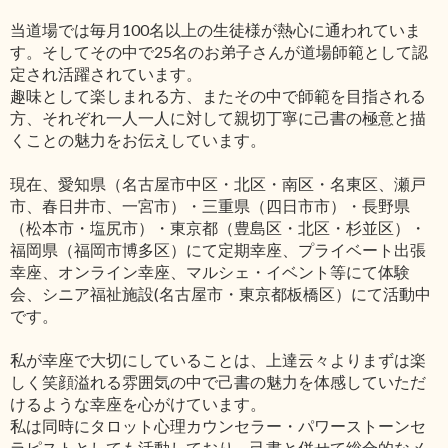
当道場では毎月100名以上の生徒様が熱心に通われていま
す。そしてその中で25名のお弟子さんが道場師範として認
定され活躍されています。
趣味として楽しまれる方、またその中で師範を目指される
方、それぞれ一人一人に対して親切丁寧に己書の極意と描
くことの魅力をお伝えしています。
現在、愛知県（名古屋市中区・北区・南区・名東区、瀬戸
市、春日井市、一宮市）・三重県（四日市市）・長野県
（松本市・塩尻市）・東京都（豊島区・北区・杉並区）・
福岡県（福岡市博多区）にて定期幸座、プライベート出張
幸座、オンライン幸座、マルシェ・イベント等にて体験
会、シニア福祉施設(名古屋市・東京都板橋区）にて活動中
です。
私が幸座で大切にしていることは、上達云々よりまずは楽
しく笑顔溢れる雰囲気の中で己書の魅力を体感していただ
けるような幸座を心がけています。
私は同時にタロット心理カウンセラー・パワーストーンセ
ラピストとしても活動しており、己書と併せて総合的なメ