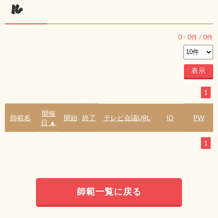
ル
0
-
0
件 /
0
件
1
開催
師範名
開始
終了
テレビ会議URL
ID
PW
日 ▲
1
師範一覧に戻る