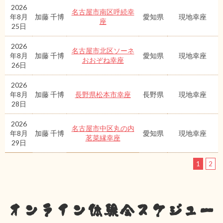
2026
名古屋市南区呼続幸
年8月
加藤 千博
愛知県
現地幸座
座
25日
2026
名古屋市北区ソーネ
年8月
加藤 千博
愛知県
現地幸座
おおぞね幸座
26日
2026
年8月
加藤 千博
長野県松本市幸座
長野県
現地幸座
28日
2026
名古屋市中区丸の内
年8月
加藤 千博
愛知県
現地幸座
茗菜縁幸座
29日
1
2
オンライン体験会スケジュー