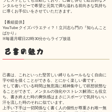
ンタルセラピーで希望と元気で満ち溢れる前向きな気持ち
に導くお手伝いをさせていただきます。
【番組提供】
YouTube クイズバラエティ？！立川志ら門の『知らんこと
ばかり』
※毎週月曜日22時30分からライブ放送
己書の魅力
己書は、これといった堅苦しい縛りもルールもなく自由に
字や絵を描くことができる、とにかく楽しい書です。
そして書いている時間は無意識に精神集中して瞑想状態な
ることができて、メンタルの強化やストレス解消にも役立
ち、書き終えた時の爽快感はまさにスポーツで気持ちいい
汗を流した時のそれに似ています。
上手い下手は一切関係なく書く人の個性が尊重され唯一無