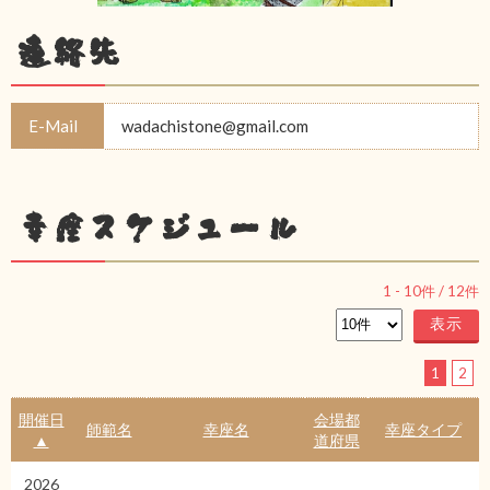
連絡先
E-Mail
wadachistone@gmail.com
幸座スケジュール
1
-
10
件 /
12
件
1
2
開催日
会場都
師範名
幸座名
幸座タイプ
▲
道府県
2026