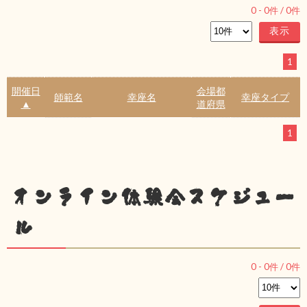
0
-
0
件 /
0
件
1
開催日
会場都
師範名
幸座名
幸座タイプ
▲
道府県
1
オンライン体験会スケジュー
ル
0
-
0
件 /
0
件