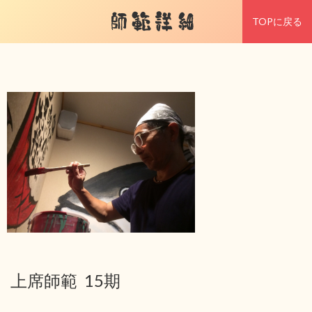
師範詳細
TOPに戻る
上席師範 15期