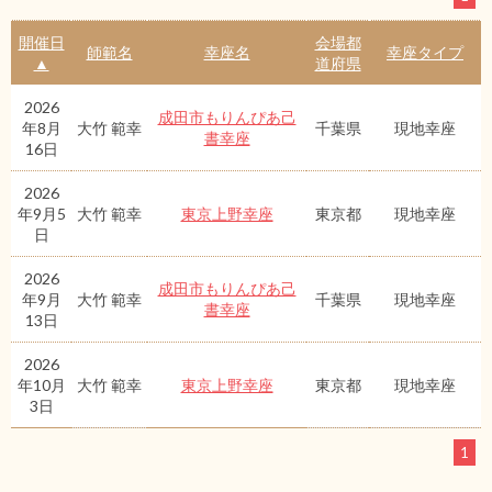
開催日
会場都
師範名
幸座名
幸座タイプ
▲
道府県
2026
成田市もりんぴあ己
年8月
大竹 範幸
千葉県
現地幸座
書幸座
16日
2026
年9月5
大竹 範幸
東京上野幸座
東京都
現地幸座
日
2026
成田市もりんぴあ己
年9月
大竹 範幸
千葉県
現地幸座
書幸座
13日
2026
年10月
大竹 範幸
東京上野幸座
東京都
現地幸座
3日
1