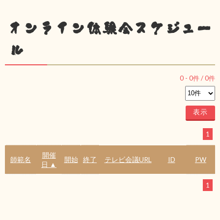
オンライン体験会スケジュー
ル
0
-
0
件 /
0
件
1
開催
師範名
開始
終了
テレビ会議URL
ID
PW
日 ▲
1