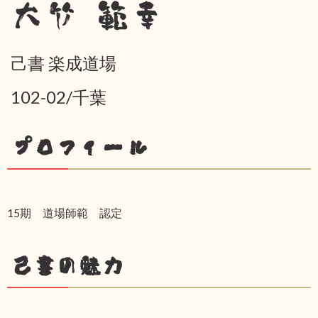
大竹 範幸
己書 楽成道場
102-02/千葉
プロフィール
15期 道場師範 認定
己書の魅力