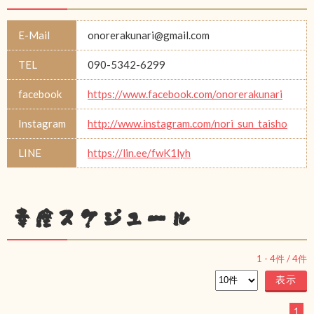
E-Mail
onorerakunari@gmail.com
TEL
090-5342-6299
facebook
https://www.facebook.com/onorerakunari
Instagram
http://www.instagram.com/nori_sun_taisho
LINE
https://lin.ee/fwK1lyh
幸座スケジュール
1
-
4
件 /
4
件
1