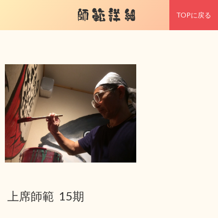
師範詳細
TOPに戻る
上席師範 15期