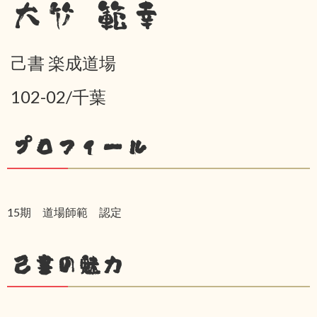
大竹 範幸
己書 楽成道場
102-02/千葉
プロフィール
15期 道場師範 認定
己書の魅力