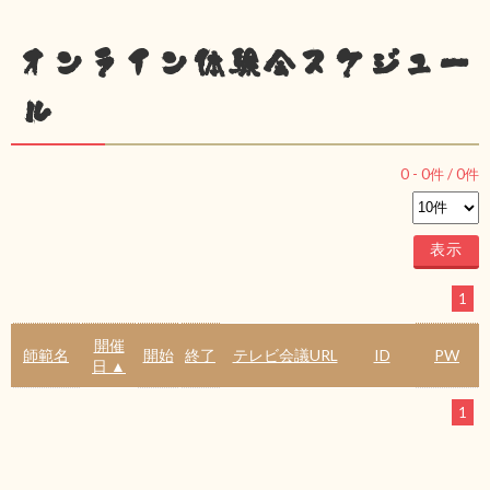
オンライン体験会スケジュー
ル
0
-
0
件 /
0
件
1
開催
師範名
開始
終了
テレビ会議URL
ID
PW
日 ▲
1