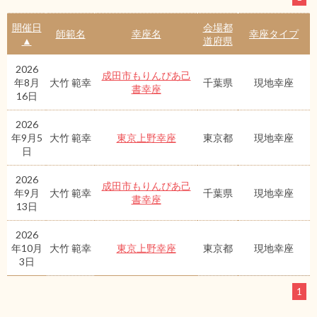
開催日
会場都
師範名
幸座名
幸座タイプ
▲
道府県
2026
成田市もりんぴあ己
年8月
大竹 範幸
千葉県
現地幸座
書幸座
16日
2026
年9月5
大竹 範幸
東京上野幸座
東京都
現地幸座
日
2026
成田市もりんぴあ己
年9月
大竹 範幸
千葉県
現地幸座
書幸座
13日
2026
年10月
大竹 範幸
東京上野幸座
東京都
現地幸座
3日
1