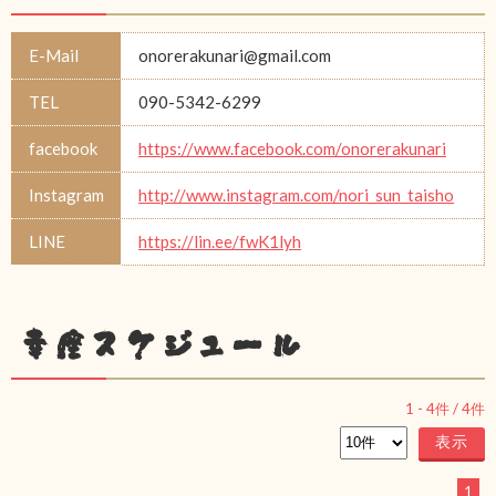
E-Mail
onorerakunari@gmail.com
TEL
090-5342-6299
facebook
https://www.facebook.com/onorerakunari
Instagram
http://www.instagram.com/nori_sun_taisho
LINE
https://lin.ee/fwK1lyh
幸座スケジュール
1
-
4
件 /
4
件
1