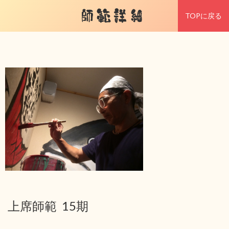
師範詳細
TOPに戻る
上席師範 15期