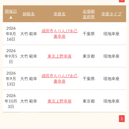
開催日
会場都
師範名
幸座名
幸座タイプ
▲
道府県
2026
成田市もりんぴあ己
年8月
大竹 範幸
千葉県
現地幸座
書幸座
16日
2026
年9月5
大竹 範幸
東京上野幸座
東京都
現地幸座
日
2026
成田市もりんぴあ己
年9月
大竹 範幸
千葉県
現地幸座
書幸座
13日
2026
年10月
大竹 範幸
東京上野幸座
東京都
現地幸座
3日
1