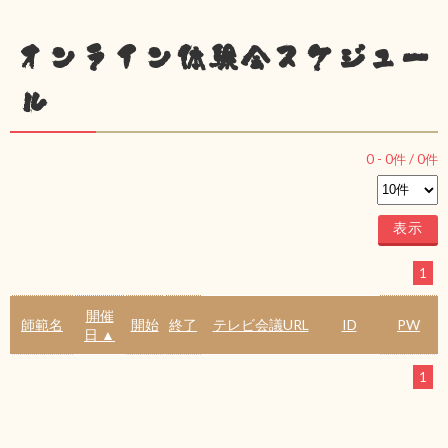
オンライン体験会スケジュー
ル
0
-
0
件 /
0
件
1
開催
師範名
開始
終了
テレビ会議URL
ID
PW
日 ▲
1