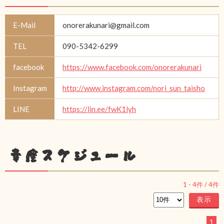
E-Mail
onorerakunari@gmail.com
TEL
090-5342-6299
facebook
https://www.facebook.com/onorerakunari
Instagram
http://www.instagram.com/nori_sun_taisho
LINE
https://lin.ee/fwK1lyh
幸座スケジュール
1
-
4
件 /
4
件
1