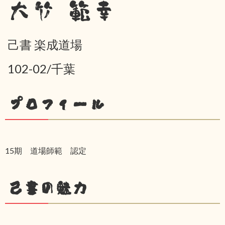
大竹 範幸
己書 楽成道場
102-02/千葉
プロフィール
15期 道場師範 認定
己書の魅力