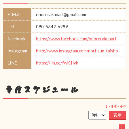
E-Mail
onorerakunari@gmail.com
TEL
090-5342-6299
facebook
https://www.facebook.com/onorerakunari
Instagram
http://www.instagram.com/nori_sun_taisho
LINE
https://lin.ee/fwK1lyh
幸座スケジュール
1
-
4
件 /
4
件
1