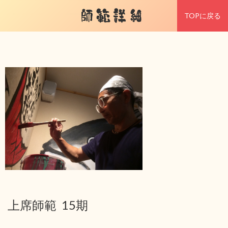
師範詳細
TOPに戻る
上席師範 15期