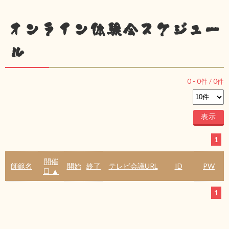
オンライン体験会スケジュー
ル
0
-
0
件 /
0
件
1
開催
師範名
開始
終了
テレビ会議URL
ID
PW
日 ▲
1