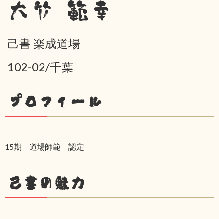
大竹 範幸
己書 楽成道場
102-02/千葉
プロフィール
15期 道場師範 認定
己書の魅力