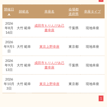
開催日
会場都
師範名
幸座名
幸座タイプ
▲
道府県
2026
成田市もりんぴあ己
年8月
大竹 範幸
千葉県
現地幸座
書幸座
16日
2026
年9月5
大竹 範幸
東京上野幸座
東京都
現地幸座
日
2026
成田市もりんぴあ己
年9月
大竹 範幸
千葉県
現地幸座
書幸座
13日
2026
年10月
大竹 範幸
東京上野幸座
東京都
現地幸座
3日
1