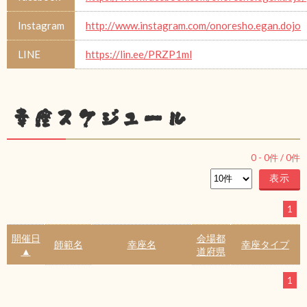
Instagram
http://www.instagram.com/onoresho.egan.dojo
LINE
https://lin.ee/PRZP1ml
幸座スケジュール
0
-
0
件 /
0
件
1
開催日
会場都
師範名
幸座名
幸座タイプ
▲
道府県
1