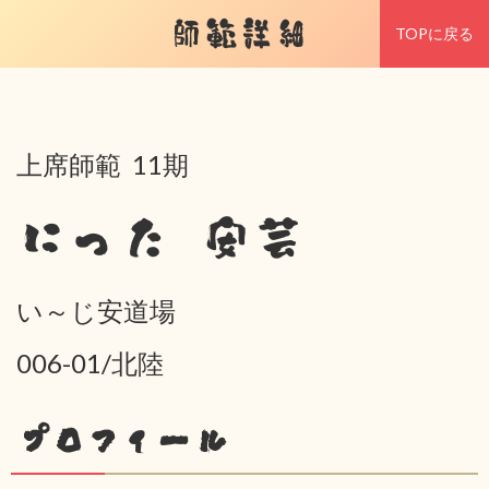
師範詳細
TOPに戻る
上席師範 11期
にった 安芸
い～じ安道場
006-01/北陸
プロフィール