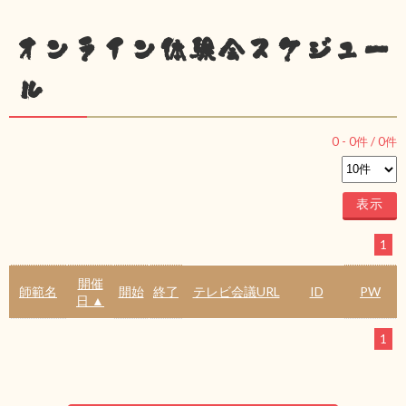
オンライン体験会スケジュー
ル
0
-
0
件 /
0
件
1
開催
師範名
開始
終了
テレビ会議URL
ID
PW
日 ▲
1