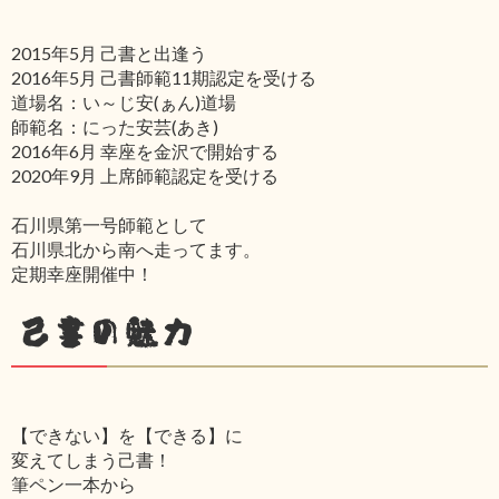
2015年5月 己書と出逢う
2016年5月 己書師範11期認定を受ける
道場名：い～じ安(ぁん)道場
師範名：にった安芸(あき)
2016年6月 幸座を金沢で開始する
2020年9月 上席師範認定を受ける
石川県第一号師範として
石川県北から南へ走ってます。
定期幸座開催中！
己書の魅力
【できない】を【できる】に
変えてしまう己書！
筆ペン一本から