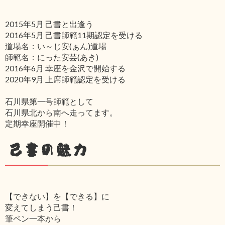
2015年5月 己書と出逢う
2016年5月 己書師範11期認定を受ける
道場名：い～じ安(ぁん)道場
師範名：にった安芸(あき)
2016年6月 幸座を金沢で開始する
2020年9月 上席師範認定を受ける
石川県第一号師範として
石川県北から南へ走ってます。
定期幸座開催中！
己書の魅力
【できない】を【できる】に
変えてしまう己書！
筆ペン一本から