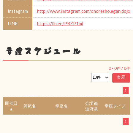
Instagram
http://www.instagram.com/onoresho.egan.dojo
LINE
https://lin.ee/PRZP1ml
幸座スケジュール
0
-
0
件 /
0
件
1
開催日
会場都
師範名
幸座名
幸座タイプ
▲
道府県
1