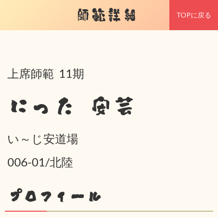
師範詳細
TOPに戻る
上席師範 11期
にった 安芸
い～じ安道場
006-01/北陸
プロフィール