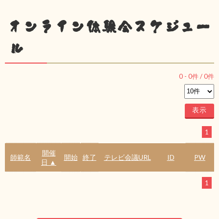
オンライン体験会スケジュー
ル
0
-
0
件 /
0
件
1
開催
師範名
開始
終了
テレビ会議URL
ID
PW
日 ▲
1