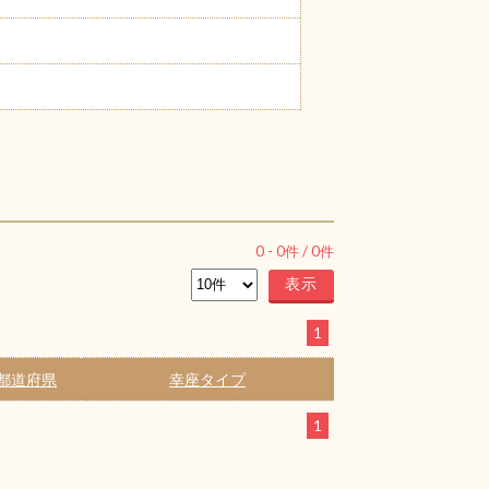
0
-
0
件 /
0
件
1
都道府県
幸座タイプ
1