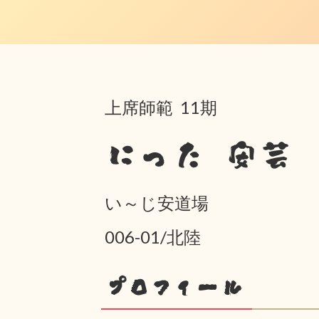
上席師範 11期
にった 安芸
い～じ安道場
006-01/北陸
プロフィール