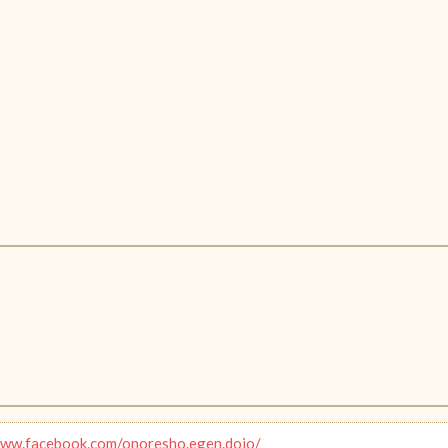
www.facebook.com/onoresho.egen.dojo/