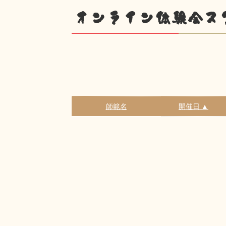
オンライン体験会ス
師範名
開催日 ▲