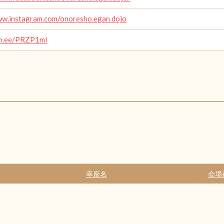
ww.instagram.com/onoresho.egan.dojo
lin.ee/PRZP1ml
幸座名
会場