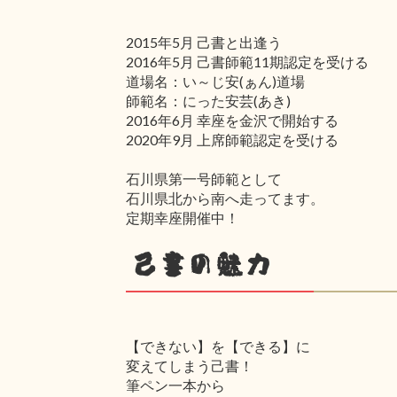
2015年5月 己書と出逢う
2016年5月 己書師範11期認定を受ける
道場名：い～じ安(ぁん)道場
師範名：にった安芸(あき)
2016年6月 幸座を金沢で開始する
2020年9月 上席師範認定を受ける
石川県第一号師範として
石川県北から南へ走ってます。
定期幸座開催中！
己書の魅力
【できない】を【できる】に
変えてしまう己書！
筆ペン一本から