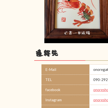
連絡先
E-Mail
onoregak
TEL
090-292
facebook
onoresho
Instagram
onoresho