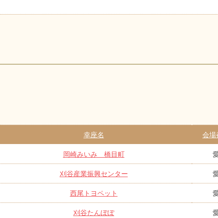
幸座名
会場
岡崎みいみ 橋目町
刈谷産業振興センター
西尾トヨペット
刈谷たんぽぽ