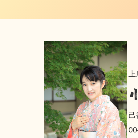
上
己
0