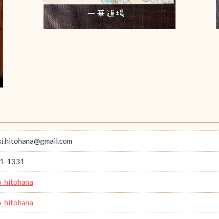
i.hitohana@gmail.com
1-1331
_hitohana
_hitohana