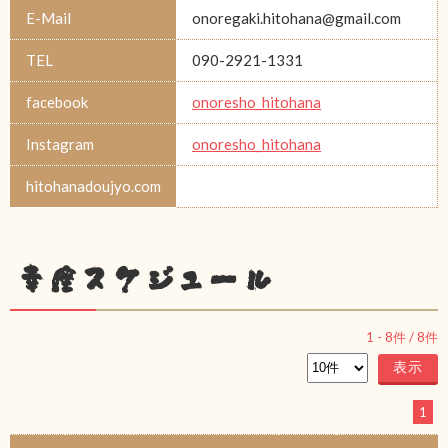
E-Mail
onoregaki.hitohana@gmail.com
TEL
090-2921-1331
facebook
onoresho_hitohana
Instagram
onoresho_hitohana
hitohanadoujyo.com
幸座スケジュール
1
-
8
件 /
8
件
1