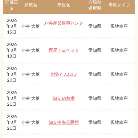
開催日
会場都
師範名
幸座名
幸座タイプ
▲
道府県
2026
刈谷産業振興センタ
年8月
小林 大華
愛知県
現地幸座
ー
15日
2026
年8月
小林 大華
西尾トヨペット
愛知県
現地幸座
18日
2026
年8月
小林 大華
刈谷たんぽぽ
愛知県
現地幸座
20日
2026
年8月
小林 大華
知立JA教室
愛知県
現地幸座
21日
2026
年8月
小林 大華
知立中央公民館
愛知県
現地幸座
21日