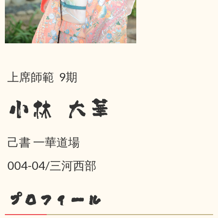
上席師範 9期
小林 大華
己書 一華道場
004-04/三河西部
プロフィール