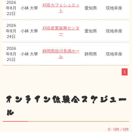
2026
刈谷カフェシュエッ
年8月
小林 大華
愛知県
現地幸座
ト
22日
2026
刈谷産業振興センタ
年8月
小林 大華
愛知県
現地幸座
ー
24日
2026
静岡県掛川美感ホー
年8月
小林 大華
静岡県
現地幸座
ル
25日
1
オンライン体験会スケジュー
ル
0
-
0
件 /
0
件