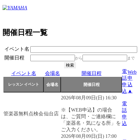
開催日程一覧
イベント名
開催日程
から
まで
電
Web
イベント名
会場名
開催日程
話
申
申
込
▲
込
2026年08月09日(日) 16:30
電
※【WEB申込】の場合
話
管楽器無料点検会
仙台店
は、ご質問・ご連絡欄に
申
「楽器名・気になる所」を
込
ご入力ください。
2026年08月09日(日) 17:00