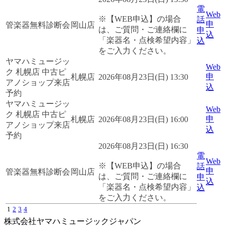
電
Web
※【WEB申込】の場合
話
申
管楽器無料診断会
岡山店
は、ご質問・ご連絡欄に
申
込
「楽器名・点検希望内容」
込
をご入力ください。
ヤマハミュージッ
Web
ク 札幌店 中古ピ
申
札幌店
2026年08月23日(日) 13:30
アノショップ来店
込
予約
ヤマハミュージッ
Web
ク 札幌店 中古ピ
申
札幌店
2026年08月23日(日) 16:00
アノショップ来店
込
予約
2026年08月23日(日) 16:30
電
Web
※【WEB申込】の場合
話
申
管楽器無料診断会
岡山店
は、ご質問・ご連絡欄に
申
込
「楽器名・点検希望内容」
込
をご入力ください。
1
2
3
4
株式会社ヤマハミュージックジャパン