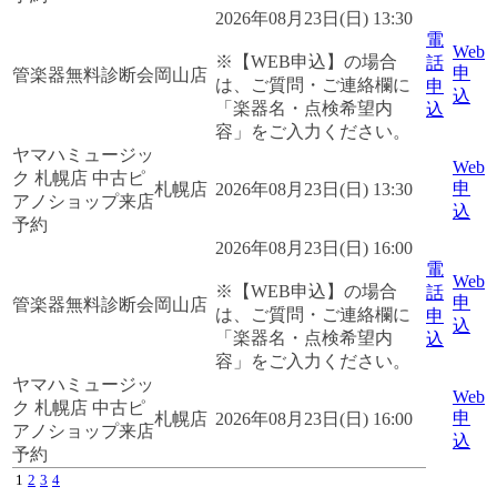
2026年08月23日(日) 13:30
電
Web
※【WEB申込】の場合
話
申
管楽器無料診断会
岡山店
は、ご質問・ご連絡欄に
申
込
「楽器名・点検希望内
込
容」をご入力ください。
ヤマハミュージッ
Web
ク 札幌店 中古ピ
申
札幌店
2026年08月23日(日) 13:30
アノショップ来店
込
予約
2026年08月23日(日) 16:00
電
Web
※【WEB申込】の場合
話
申
管楽器無料診断会
岡山店
は、ご質問・ご連絡欄に
申
込
「楽器名・点検希望内
込
容」をご入力ください。
ヤマハミュージッ
Web
ク 札幌店 中古ピ
申
札幌店
2026年08月23日(日) 16:00
アノショップ来店
込
予約
1
2
3
4