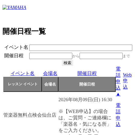
開催日程一覧
イベント名
開催日程
から
まで
電
イベント名
会場名
開催日程
Web
話
申
申
込
込
▲
2026年08月09日(日) 16:30
電
※【WEB申込】の場合
話
管楽器無料点検会
仙台店
は、ご質問・ご連絡欄に
申
「楽器名・気になる所」
込
をご入力ください。