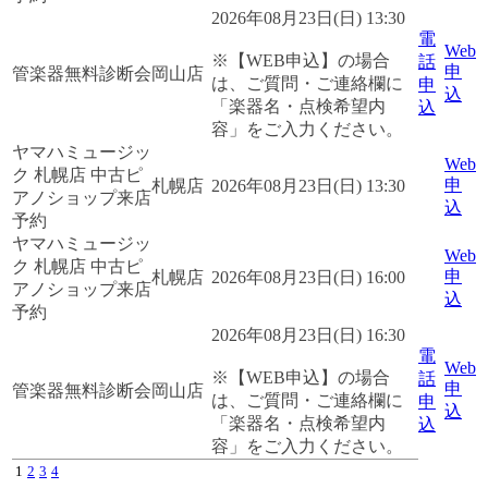
2026年08月23日(日) 13:30
電
Web
※【WEB申込】の場合
話
申
管楽器無料診断会
岡山店
は、ご質問・ご連絡欄に
申
込
「楽器名・点検希望内
込
容」をご入力ください。
ヤマハミュージッ
Web
ク 札幌店 中古ピ
申
札幌店
2026年08月23日(日) 13:30
アノショップ来店
込
予約
ヤマハミュージッ
Web
ク 札幌店 中古ピ
申
札幌店
2026年08月23日(日) 16:00
アノショップ来店
込
予約
2026年08月23日(日) 16:30
電
Web
※【WEB申込】の場合
話
申
管楽器無料診断会
岡山店
は、ご質問・ご連絡欄に
申
込
「楽器名・点検希望内
込
容」をご入力ください。
1
2
3
4