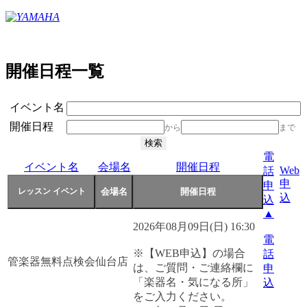
開催日程一覧
イベント名
開催日程
から
まで
電
イベント名
会場名
開催日程
Web
話
申
申
込
込
▲
2026年08月09日(日) 16:30
電
※【WEB申込】の場合
話
管楽器無料点検会
仙台店
は、ご質問・ご連絡欄に
申
「楽器名・気になる所」
込
をご入力ください。