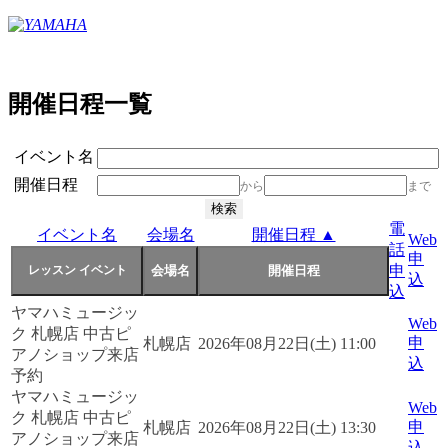
開催日程一覧
イベント名
開催日程
から
まで
電
イベント名
会場名
開催日程 ▲
Web
話
申
申
込
込
ヤマハミュージッ
Web
ク 札幌店 中古ピ
申
札幌店
2026年08月22日(土) 11:00
アノショップ来店
込
予約
ヤマハミュージッ
Web
ク 札幌店 中古ピ
申
札幌店
2026年08月22日(土) 13:30
アノショップ来店
込