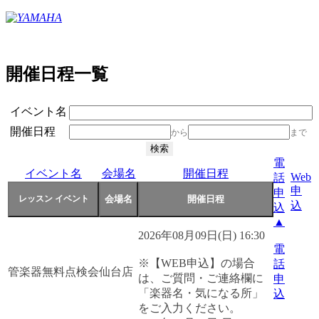
開催日程一覧
イベント名
開催日程
から
まで
電
イベント名
会場名
開催日程
Web
話
申
申
込
込
▲
2026年08月09日(日) 16:30
電
※【WEB申込】の場合
話
管楽器無料点検会
仙台店
は、ご質問・ご連絡欄に
申
「楽器名・気になる所」
込
をご入力ください。