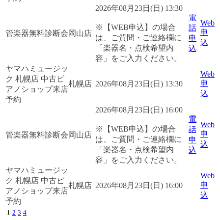
2026年08月23日(日) 13:30
電
Web
※【WEB申込】の場合
話
申
管楽器無料診断会
岡山店
は、ご質問・ご連絡欄に
申
込
「楽器名・点検希望内
込
容」をご入力ください。
ヤマハミュージッ
Web
ク 札幌店 中古ピ
申
札幌店
2026年08月23日(日) 13:30
アノショップ来店
込
予約
2026年08月23日(日) 16:00
電
Web
※【WEB申込】の場合
話
申
管楽器無料診断会
岡山店
は、ご質問・ご連絡欄に
申
込
「楽器名・点検希望内
込
容」をご入力ください。
ヤマハミュージッ
Web
ク 札幌店 中古ピ
申
札幌店
2026年08月23日(日) 16:00
アノショップ来店
込
予約
1
2
3
4