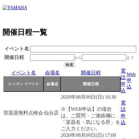
開催日程一覧
イベント名
開催日程
から
まで
電
イベント名
会場名
開催日程
Web
話
申
申
込
込
2026年08月09日(日) 16:30
電
※【WEB申込】の場合
話
管楽器無料点検会
仙台店
は、ご質問・ご連絡欄に
申
「楽器名・気になる所」を
込
ご入力ください。
2026年08月09日(日) 17:00