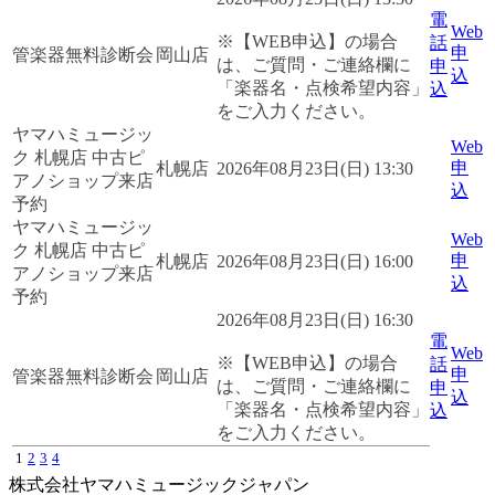
電
Web
※【WEB申込】の場合
話
申
管楽器無料診断会
岡山店
は、ご質問・ご連絡欄に
申
込
「楽器名・点検希望内容」
込
をご入力ください。
ヤマハミュージッ
Web
ク 札幌店 中古ピ
申
札幌店
2026年08月23日(日) 13:30
アノショップ来店
込
予約
ヤマハミュージッ
Web
ク 札幌店 中古ピ
申
札幌店
2026年08月23日(日) 16:00
アノショップ来店
込
予約
2026年08月23日(日) 16:30
電
Web
※【WEB申込】の場合
話
申
管楽器無料診断会
岡山店
は、ご質問・ご連絡欄に
申
込
「楽器名・点検希望内容」
込
をご入力ください。
1
2
3
4
株式会社ヤマハミュージックジャパン