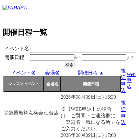
開催日程一覧
イベント名
開催日程
から
まで
電
イベント名
会場名
開催日程 ▲
Web
話
申
申
込
込
2026年08月09日(日) 16:30
電
※【WEB申込】の場合
話
管楽器無料点検会
仙台店
は、ご質問・ご連絡欄に
申
「楽器名・気になる所」を
込
ご入力ください。
2026年08月09日(日) 17:00