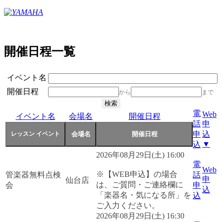
開催日程一覧
イベント名
開催日程
から
まで
電
Web
イベント名
会場名
開催日程
話
申
申
込
▼
込
2026年08月29日(土) 16:00
電
Web
※【WEB申込】の場合
管楽器無料点検
話
申
仙台店
は、ご質問・ご連絡欄に
会
申
込
「楽器名・気になる所」を
込
ご入力ください。
2026年08月29日(土) 16:30