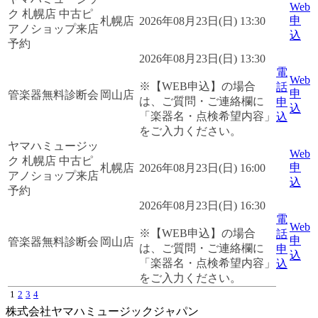
Web
ク 札幌店 中古ピ
申
札幌店
2026年08月23日(日) 13:30
アノショップ来店
込
予約
2026年08月23日(日) 13:30
電
Web
※【WEB申込】の場合
話
申
管楽器無料診断会
岡山店
は、ご質問・ご連絡欄に
申
込
「楽器名・点検希望内容」
込
をご入力ください。
ヤマハミュージッ
Web
ク 札幌店 中古ピ
申
札幌店
2026年08月23日(日) 16:00
アノショップ来店
込
予約
2026年08月23日(日) 16:30
電
Web
※【WEB申込】の場合
話
申
管楽器無料診断会
岡山店
は、ご質問・ご連絡欄に
申
込
「楽器名・点検希望内容」
込
をご入力ください。
1
2
3
4
株式会社ヤマハミュージックジャパン