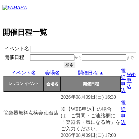
開催日程一覧
イベント名
開催日程
から
まで
電
イベント名
会場名
開催日程 ▲
Web
話
申
申
込
込
2026年08月09日(日) 16:30
電
※【WEB申込】の場合
話
管楽器無料点検会
仙台店
は、ご質問・ご連絡欄に
申
「楽器名・気になる所」を
込
ご入力ください。
2026年08月09日(日) 17:00