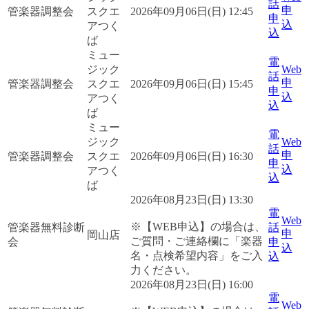
話
申
管楽器調整会
スクエ
2026年09月06日(日) 12:45
申
込
アつく
込
ば
ミュー
電
ジック
Web
話
申
管楽器調整会
スクエ
2026年09月06日(日) 15:45
申
込
アつく
込
ば
ミュー
電
ジック
Web
話
申
管楽器調整会
スクエ
2026年09月06日(日) 16:30
申
込
アつく
込
ば
2026年08月23日(日) 13:30
電
Web
※【WEB申込】の場合は、
管楽器無料診断
話
申
岡山店
ご質問・ご連絡欄に「楽器
会
申
込
名・点検希望内容」をご入
込
力ください。
2026年08月23日(日) 16:00
電
Web