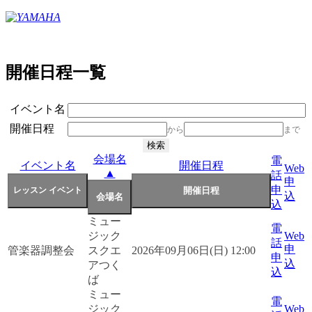
開催日程一覧
イベント名
開催日程
から
まで
会場名
電
イベント名
開催日程
Web
▲
話
申
申
込
込
ミュー
電
ジック
Web
話
申
管楽器調整会
スクエ
2026年09月06日(日) 12:00
申
込
アつく
込
ば
ミュー
電
ジック
Web