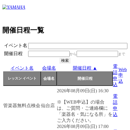
開催日程一覧
イベント名
開催日程
から
まで
電
イベント名
会場名
開催日程 ▲
Web
話
申
申
込
込
2026年08月09日(日) 16:30
電
※【WEB申込】の場合
話
管楽器無料点検会
仙台店
は、ご質問・ご連絡欄に
申
「楽器名・気になる所」を
込
ご入力ください。
2026年08月09日(日) 17:00