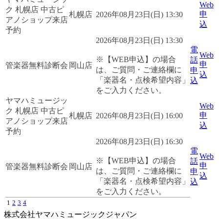
Web
ク 札幌店 中古ピ
申
札幌店
2026年08月23日(日) 13:30
アノショップ来店
込
予約
2026年08月23日(日) 13:30
電
Web
※【WEB申込】の場合
話
申
管楽器無料診断会
岡山店
は、ご質問・ご連絡欄に
申
込
「楽器名・点検希望内容」
込
をご入力ください。
ヤマハミュージッ
Web
ク 札幌店 中古ピ
申
札幌店
2026年08月23日(日) 16:00
アノショップ来店
込
予約
2026年08月23日(日) 16:30
電
Web
※【WEB申込】の場合
話
申
管楽器無料診断会
岡山店
は、ご質問・ご連絡欄に
申
込
「楽器名・点検希望内容」
込
をご入力ください。
1
2
3
4
株式会社ヤマハミュージックジャパン