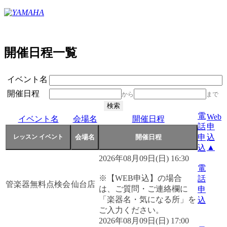
開催日程一覧
イベント名
開催日程
から
まで
電
Web
イベント名
会場名
開催日程
話
申
申
込
▲
込
2026年08月09日(日) 16:30
電
※【WEB申込】の場合
話
管楽器無料点検会
仙台店
は、ご質問・ご連絡欄に
申
「楽器名・気になる所」を
込
ご入力ください。
2026年08月09日(日) 17:00