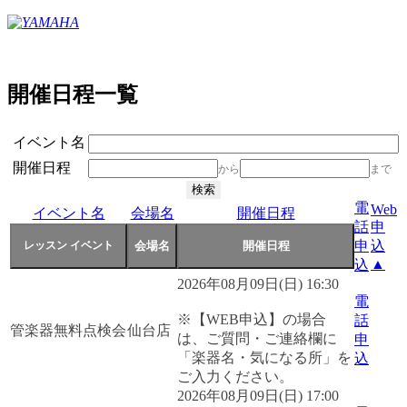
開催日程一覧
イベント名
開催日程
から
まで
電
Web
イベント名
会場名
開催日程
話
申
申
込
▲
込
2026年08月09日(日) 16:30
電
※【WEB申込】の場合
話
管楽器無料点検会
仙台店
は、ご質問・ご連絡欄に
申
「楽器名・気になる所」を
込
ご入力ください。
2026年08月09日(日) 17:00