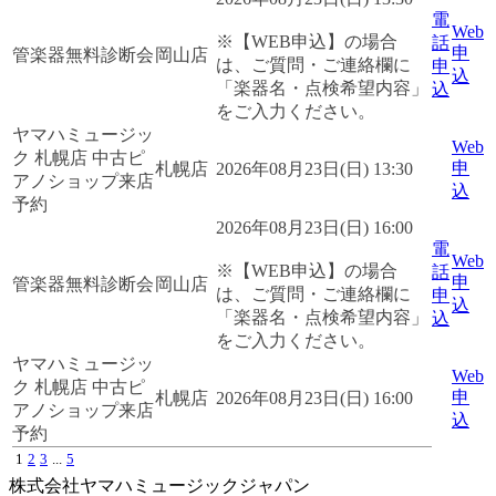
電
Web
※【WEB申込】の場合
話
申
管楽器無料診断会
岡山店
は、ご質問・ご連絡欄に
申
込
「楽器名・点検希望内容」
込
をご入力ください。
ヤマハミュージッ
Web
ク 札幌店 中古ピ
申
札幌店
2026年08月23日(日) 13:30
アノショップ来店
込
予約
2026年08月23日(日) 16:00
電
Web
※【WEB申込】の場合
話
申
管楽器無料診断会
岡山店
は、ご質問・ご連絡欄に
申
込
「楽器名・点検希望内容」
込
をご入力ください。
ヤマハミュージッ
Web
ク 札幌店 中古ピ
申
札幌店
2026年08月23日(日) 16:00
アノショップ来店
込
予約
1
2
3
...
5
株式会社ヤマハミュージックジャパン