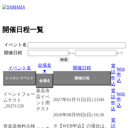
開催日程一覧
イベント名
開催日程
から
まで
会場名
電
イベント名
開催日程
Web
▼
話
申
申
込
込
泉岳寺
電
Web
イベントフォー
店イベ
話
申
2027年01月31日(日) 23:00
ムテスト
ント用
申
込
_20251120
テスト
込
2026年08月09日(日) 16:30
電
※【WEB申込】の場合は、
管楽器無料点検
話