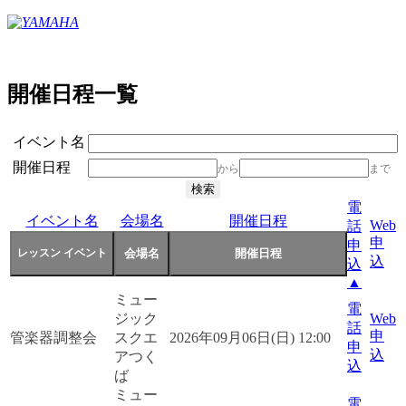
開催日程一覧
イベント名
開催日程
から
まで
電
イベント名
会場名
開催日程
Web
話
申
申
込
込
▲
ミュー
電
ジック
Web
話
申
管楽器調整会
スクエ
2026年09月06日(日) 12:00
申
込
アつく
込
ば
ミュー
電