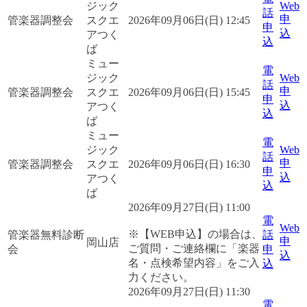
ジック
Web
話
申
管楽器調整会
スクエ
2026年09月06日(日) 12:45
申
込
アつく
込
ば
ミュー
電
ジック
Web
話
申
管楽器調整会
スクエ
2026年09月06日(日) 15:45
申
込
アつく
込
ば
ミュー
電
ジック
Web
話
申
管楽器調整会
スクエ
2026年09月06日(日) 16:30
申
込
アつく
込
ば
2026年09月27日(日) 11:00
電
Web
※【WEB申込】の場合は、
管楽器無料診断
話
申
岡山店
ご質問・ご連絡欄に「楽器
会
申
込
名・点検希望内容」をご入
込
力ください。
2026年09月27日(日) 11:30
電