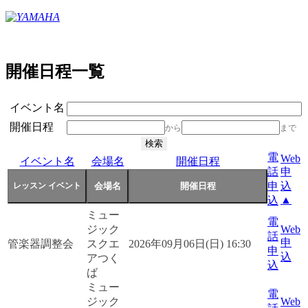
開催日程一覧
イベント名
開催日程
から
まで
電
Web
イベント名
会場名
開催日程
話
申
申
込
▲
込
ミュー
電
ジック
Web
話
申
管楽器調整会
スクエ
2026年09月06日(日) 16:30
申
込
アつく
込
ば
ミュー
電
ジック
Web