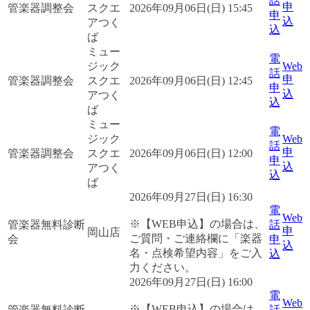
話
申
管楽器調整会
スクエ
2026年09月06日(日) 15:45
申
込
アつく
込
ば
ミュー
電
ジック
Web
話
申
管楽器調整会
スクエ
2026年09月06日(日) 12:45
申
込
アつく
込
ば
ミュー
電
ジック
Web
話
申
管楽器調整会
スクエ
2026年09月06日(日) 12:00
申
込
アつく
込
ば
2026年09月27日(日) 16:30
電
Web
※【WEB申込】の場合は、
管楽器無料診断
話
申
岡山店
ご質問・ご連絡欄に「楽器
会
申
込
名・点検希望内容」をご入
込
力ください。
2026年09月27日(日) 16:00
電
Web
※【WEB申込】の場合は、
管楽器無料診断
話