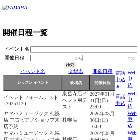
開催日程一覧
イベント名
開催日程
から
まで
イベント名
会場名
開催日程
Web
電話
申
申込
込
▲
泉岳寺店イ
Web
2027年01月
電話
イベントフォームテスト
申
ベント用テ
31日(日)
申込
_20251120
込
スト
23:00
ヤマハミュージック 札幌
Web
2026年08月
申
店 中古ピアノショップ来
札幌店
30日(日)
込
店予約
16:00
ヤマハミュージック 札幌
Web
2026年08月
申
店 中古ピアノショップ来
札幌店
30日(日)