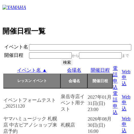
開催日程一覧
イベント名
開催日程
から
まで
電
イベント名 ▲
会場名
開催日程
Web
話
申
申
込
込
電
泉岳寺店イ
Web
2027年01月
話
イベントフォームテスト
申
ベント用テ
31日(日)
_20251120
申
込
スト
23:00
込
ヤマハミュージック 札幌
Web
2026年08月
申
店 中古ピアノショップ来
札幌店
30日(日)
込
店予約
16:00