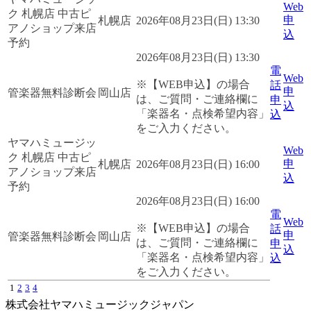
Web
ク 札幌店 中古ピ
申
札幌店
2026年08月23日(日) 13:30
アノショップ来店
込
予約
2026年08月23日(日) 13:30
電
Web
※【WEB申込】の場合
話
申
管楽器無料診断会
岡山店
は、ご質問・ご連絡欄に
申
込
「楽器名・点検希望内容」
込
をご入力ください。
ヤマハミュージッ
Web
ク 札幌店 中古ピ
申
札幌店
2026年08月23日(日) 16:00
アノショップ来店
込
予約
2026年08月23日(日) 16:00
電
Web
※【WEB申込】の場合
話
申
管楽器無料診断会
岡山店
は、ご質問・ご連絡欄に
申
込
「楽器名・点検希望内容」
込
をご入力ください。
1
2
3
4
株式会社ヤマハミュージックジャパン