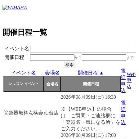
開催日程一覧
イベント名
開催日程
から
まで
電
イベント名
会場名
開催日程 ▲
Web
話
申
申
込
込
2026年08月09日(日) 16:30
電
※【WEB申込】の場合
話
管楽器無料点検会
仙台店
は、ご質問・ご連絡欄に
申
「楽器名・気になる所」を
込
ご入力ください。
2026年08月09日(日) 17:00