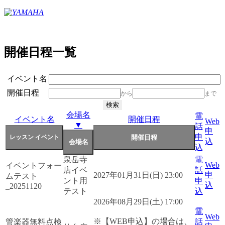
開催日程一覧
イベント名
開催日程
から
まで
会場名
電
イベント名
開催日程
Web
▼
話
申
申
込
込
泉岳寺
電
Web
イベントフォー
店イベ
話
申
2027年01月31日(日) 23:00
ムテスト
ント用
申
込
_20251120
テスト
込
2026年08月29日(土) 17:00
電
Web
※【WEB申込】の場合は、
管楽器無料点検
話