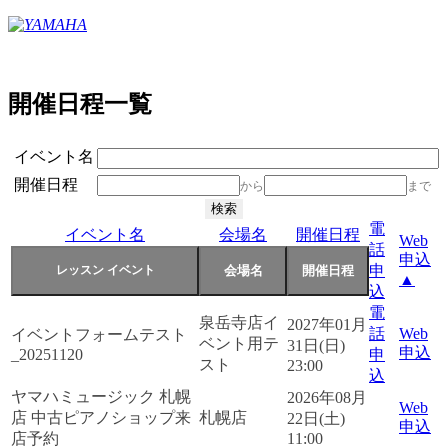
開催日程一覧
イベント名
開催日程
から
まで
電
イベント名
会場名
開催日程
Web
話
申込
申
▲
込
電
泉岳寺店イ
2027年01月
話
Web
イベントフォームテスト
ベント用テ
31日(日)
申込
_20251120
申
スト
23:00
込
ヤマハミュージック 札幌
2026年08月
Web
店 中古ピアノショップ来
札幌店
22日(土)
申込
店予約
11:00