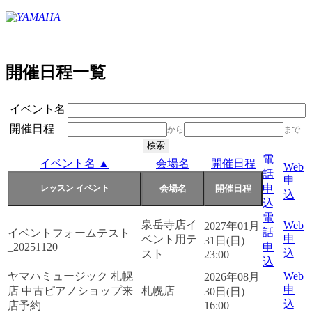
開催日程一覧
イベント名
開催日程
から
まで
電
イベント名 ▲
会場名
開催日程
Web
話
申
申
込
込
電
泉岳寺店イ
Web
2027年01月
話
イベントフォームテスト
申
ベント用テ
31日(日)
_20251120
申
込
スト
23:00
込
ヤマハミュージック 札幌
Web
2026年08月
申
店 中古ピアノショップ来
札幌店
30日(日)
込
店予約
16:00