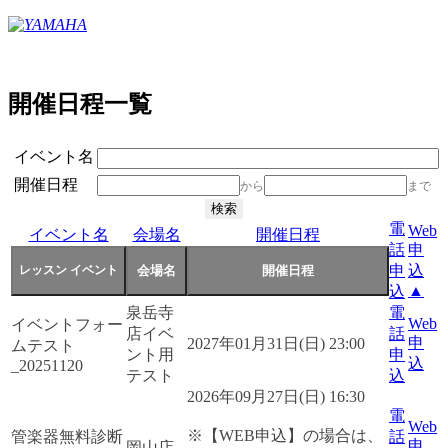
開催日程一覧
イベント名
開催日程
から
まで
電
Web
イベント名
会場名
開催日程
話
申
申
込
▲
込
泉岳寺
電
Web
イベントフォー
店イベ
話
申
2027年01月31日(日) 23:00
ムテスト
ント用
申
込
_20251120
テスト
込
2026年09月27日(日) 16:30
電
Web
※【WEB申込】の場合は、
管楽器無料診断
話
申
岡山店