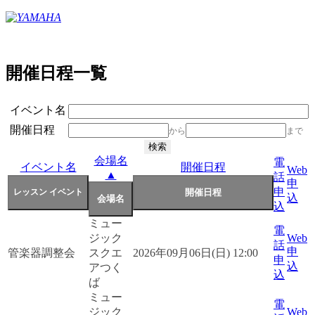
開催日程一覧
イベント名
開催日程
から
まで
会場名
電
イベント名
開催日程
Web
▲
話
申
申
込
込
ミュー
電
ジック
Web
話
申
管楽器調整会
スクエ
2026年09月06日(日) 12:00
申
込
アつく
込
ば
ミュー
電
ジック
Web