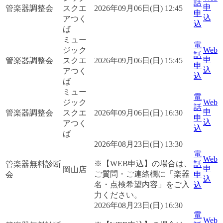
話
申
管楽器調整会
スクエ
2026年09月06日(日) 12:45
申
込
アつく
込
ば
ミュー
電
ジック
Web
話
申
管楽器調整会
スクエ
2026年09月06日(日) 15:45
申
込
アつく
込
ば
ミュー
電
ジック
Web
話
申
管楽器調整会
スクエ
2026年09月06日(日) 16:30
申
込
アつく
込
ば
2026年08月23日(日) 13:30
電
Web
※【WEB申込】の場合は、
管楽器無料診断
話
申
岡山店
ご質問・ご連絡欄に「楽器
会
申
込
名・点検希望内容」をご入
込
力ください。
2026年08月23日(日) 16:30
電
Web