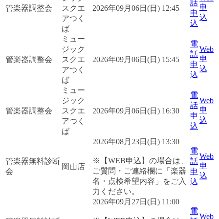
話
申
管楽器調整会
スクエ
2026年09月06日(日) 12:45
申
込
アつく
込
ば
ミュー
電
ジック
Web
話
申
管楽器調整会
スクエ
2026年09月06日(日) 15:45
申
込
アつく
込
ば
ミュー
電
ジック
Web
話
申
管楽器調整会
スクエ
2026年09月06日(日) 16:30
申
込
アつく
込
ば
2026年08月23日(日) 13:30
電
Web
※【WEB申込】の場合は、
管楽器無料診断
話
申
岡山店
ご質問・ご連絡欄に「楽器
会
申
込
名・点検希望内容」をご入
込
力ください。
2026年09月27日(日) 11:00
電
Web