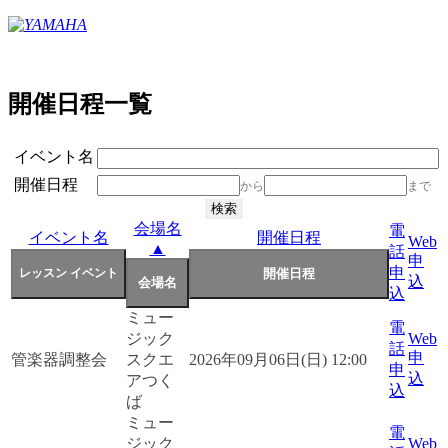
開催日程一覧
イベント名
開催日程
から
まで
会場名
電
イベント名
開催日程
Web
▲
話
申
申
込
込
ミュー
電
ジック
Web
話
申
管楽器調整会
スクエ
2026年09月06日(日) 12:00
申
込
アつく
込
ば
ミュー
電
ジック
Web