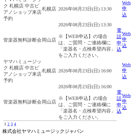
Web
ク 札幌店 中古ピ
申
札幌店
2026年08月23日(日) 13:30
アノショップ来店
込
予約
2026年08月23日(日) 13:30
電
Web
※【WEB申込】の場合
話
申
管楽器無料診断会
岡山店
は、ご質問・ご連絡欄に
申
込
「楽器名・点検希望内容」
込
をご入力ください。
ヤマハミュージッ
Web
ク 札幌店 中古ピ
申
札幌店
2026年08月23日(日) 16:00
アノショップ来店
込
予約
2026年08月23日(日) 16:00
電
Web
※【WEB申込】の場合
話
申
管楽器無料診断会
岡山店
は、ご質問・ご連絡欄に
申
込
「楽器名・点検希望内容」
込
をご入力ください。
1
2
3
4
株式会社ヤマハミュージックジャパン