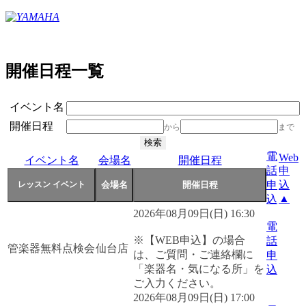
開催日程一覧
イベント名
開催日程
から
まで
電
Web
イベント名
会場名
開催日程
話
申
申
込
▲
込
2026年08月09日(日) 16:30
電
※【WEB申込】の場合
話
管楽器無料点検会
仙台店
は、ご質問・ご連絡欄に
申
「楽器名・気になる所」を
込
ご入力ください。
2026年08月09日(日) 17:00