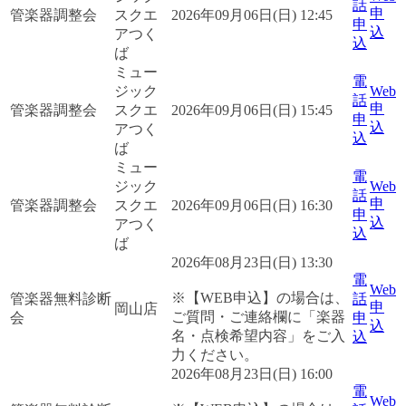
話
申
管楽器調整会
スクエ
2026年09月06日(日) 12:45
申
込
アつく
込
ば
ミュー
電
ジック
Web
話
申
管楽器調整会
スクエ
2026年09月06日(日) 15:45
申
込
アつく
込
ば
ミュー
電
ジック
Web
話
申
管楽器調整会
スクエ
2026年09月06日(日) 16:30
申
込
アつく
込
ば
2026年08月23日(日) 13:30
電
Web
※【WEB申込】の場合は、
管楽器無料診断
話
申
岡山店
ご質問・ご連絡欄に「楽器
会
申
込
名・点検希望内容」をご入
込
力ください。
2026年08月23日(日) 16:00
電
Web