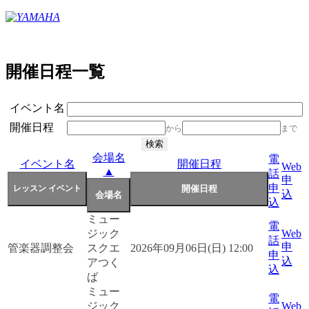
開催日程一覧
イベント名
開催日程
から
まで
会場名
電
イベント名
開催日程
Web
▲
話
申
申
込
込
ミュー
電
ジック
Web
話
申
管楽器調整会
スクエ
2026年09月06日(日) 12:00
申
込
アつく
込
ば
ミュー
電
ジック
Web