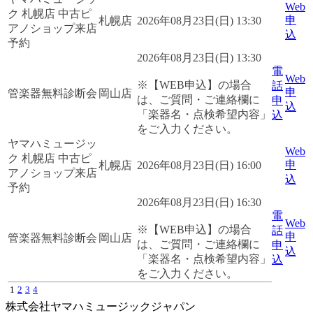
Web
ク 札幌店 中古ピ
申
札幌店
2026年08月23日(日) 13:30
アノショップ来店
込
予約
2026年08月23日(日) 13:30
電
Web
※【WEB申込】の場合
話
申
管楽器無料診断会
岡山店
は、ご質問・ご連絡欄に
申
込
「楽器名・点検希望内容」
込
をご入力ください。
ヤマハミュージッ
Web
ク 札幌店 中古ピ
申
札幌店
2026年08月23日(日) 16:00
アノショップ来店
込
予約
2026年08月23日(日) 16:30
電
Web
※【WEB申込】の場合
話
申
管楽器無料診断会
岡山店
は、ご質問・ご連絡欄に
申
込
「楽器名・点検希望内容」
込
をご入力ください。
1
2
3
4
株式会社ヤマハミュージックジャパン