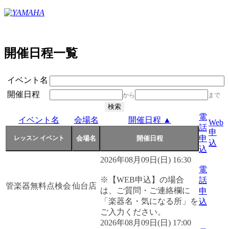
開催日程一覧
イベント名
開催日程
から
まで
電
イベント名
会場名
開催日程 ▲
Web
話
申
申
込
込
2026年08月09日(日) 16:30
電
※【WEB申込】の場合
話
管楽器無料点検会
仙台店
は、ご質問・ご連絡欄に
申
「楽器名・気になる所」を
込
ご入力ください。
2026年08月09日(日) 17:00