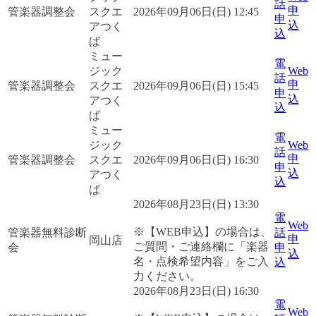
話
申
管楽器調整会
スクエ
2026年09月06日(日) 12:45
申
込
アつく
込
ば
ミュー
電
ジック
Web
話
申
管楽器調整会
スクエ
2026年09月06日(日) 15:45
申
込
アつく
込
ば
ミュー
電
ジック
Web
話
申
管楽器調整会
スクエ
2026年09月06日(日) 16:30
申
込
アつく
込
ば
2026年08月23日(日) 13:30
電
Web
※【WEB申込】の場合は、
管楽器無料診断
話
申
岡山店
ご質問・ご連絡欄に「楽器
会
申
込
名・点検希望内容」をご入
込
力ください。
2026年08月23日(日) 16:30
電
Web