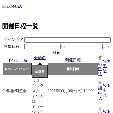
開催日程一覧
イベント名
開催日程
から
まで
会場名
電
イベント名
開催日程
Web
▲
話
申
申
込
込
ミュー
電
ジック
Web
話
申
管楽器調整会
スクエ
2026年09月06日(日) 12:00
申
込
アつく
込
ば
ミュー
電
ジック
Web