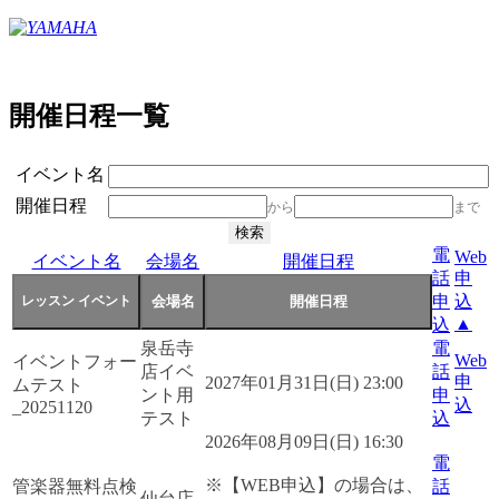
開催日程一覧
イベント名
開催日程
から
まで
電
Web
イベント名
会場名
開催日程
話
申
申
込
▲
込
泉岳寺
電
Web
イベントフォー
店イベ
話
申
2027年01月31日(日) 23:00
ムテスト
ント用
申
込
_20251120
テスト
込
2026年08月09日(日) 16:30
電
※【WEB申込】の場合は、
管楽器無料点検
話
仙台店