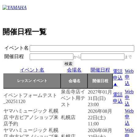
開催日程一覧
イベント名
開催日程
から
まで
イベント名
会場名
開催日程
Web
電話
申
申込
込
▲
泉岳寺店イ
Web
2027年01月
電話
イベントフォームテスト
申
ベント用テ
31日(日)
申込
_20251120
込
スト
23:00
ヤマハミュージック 札幌
Web
2026年08月
申
店 中古ピアノショップ来
札幌店
22日(土)
込
店予約
11:00
ヤマハミュージック 札幌
Web
2026年08月
申
店 中古ピアノショップ来
札幌店
22日(土)