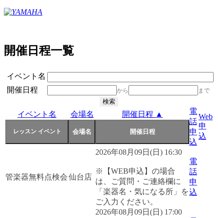
開催日程一覧
イベント名
開催日程
から
まで
電
イベント名
会場名
開催日程 ▲
Web
話
申
申
込
込
2026年08月09日(日) 16:30
電
※【WEB申込】の場合
話
管楽器無料点検会
仙台店
は、ご質問・ご連絡欄に
申
「楽器名・気になる所」を
込
ご入力ください。
2026年08月09日(日) 17:00