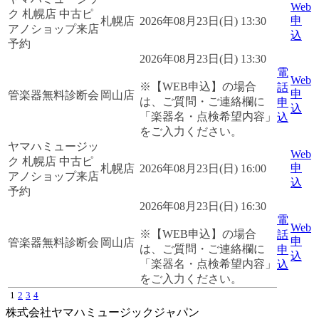
Web
ク 札幌店 中古ピ
申
札幌店
2026年08月23日(日) 13:30
アノショップ来店
込
予約
2026年08月23日(日) 13:30
電
Web
※【WEB申込】の場合
話
申
管楽器無料診断会
岡山店
は、ご質問・ご連絡欄に
申
込
「楽器名・点検希望内容」
込
をご入力ください。
ヤマハミュージッ
Web
ク 札幌店 中古ピ
申
札幌店
2026年08月23日(日) 16:00
アノショップ来店
込
予約
2026年08月23日(日) 16:30
電
Web
※【WEB申込】の場合
話
申
管楽器無料診断会
岡山店
は、ご質問・ご連絡欄に
申
込
「楽器名・点検希望内容」
込
をご入力ください。
1
2
3
4
株式会社ヤマハミュージックジャパン