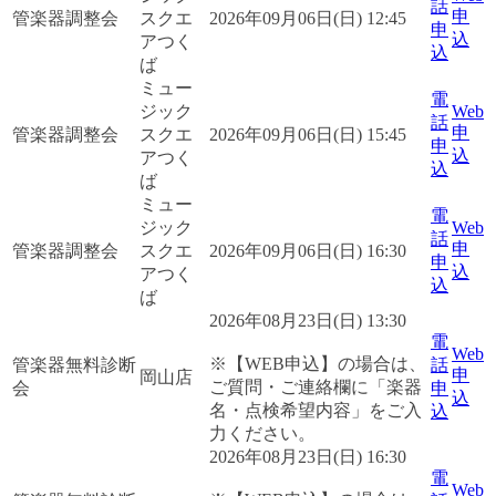
話
申
管楽器調整会
スクエ
2026年09月06日(日) 12:45
申
込
アつく
込
ば
ミュー
電
ジック
Web
話
申
管楽器調整会
スクエ
2026年09月06日(日) 15:45
申
込
アつく
込
ば
ミュー
電
ジック
Web
話
申
管楽器調整会
スクエ
2026年09月06日(日) 16:30
申
込
アつく
込
ば
2026年08月23日(日) 13:30
電
Web
※【WEB申込】の場合は、
管楽器無料診断
話
申
岡山店
ご質問・ご連絡欄に「楽器
会
申
込
名・点検希望内容」をご入
込
力ください。
2026年08月23日(日) 16:30
電
Web