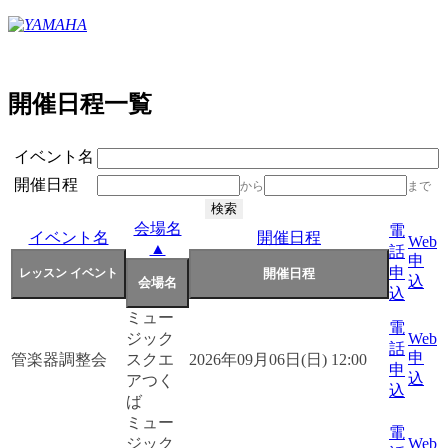
開催日程一覧
イベント名
開催日程
から
まで
会場名
電
イベント名
開催日程
Web
▲
話
申
申
込
込
ミュー
電
ジック
Web
話
申
管楽器調整会
スクエ
2026年09月06日(日) 12:00
申
込
アつく
込
ば
ミュー
電
ジック
Web