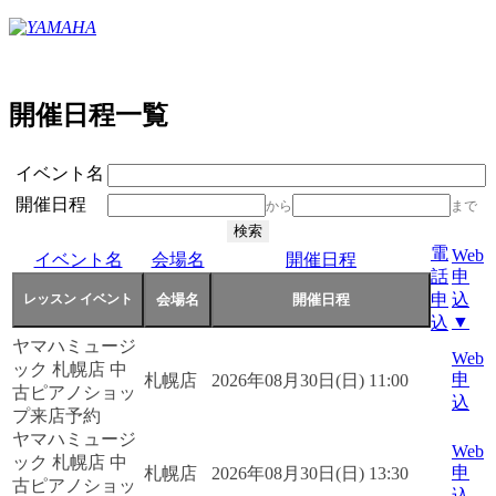
開催日程一覧
イベント名
開催日程
から
まで
電
Web
イベント名
会場名
開催日程
話
申
申
込
▼
込
ヤマハミュージ
Web
ック 札幌店 中
申
札幌店
2026年08月30日(日) 11:00
古ピアノショッ
込
プ来店予約
ヤマハミュージ
Web
ック 札幌店 中
申
札幌店
2026年08月30日(日) 13:30
古ピアノショッ
込